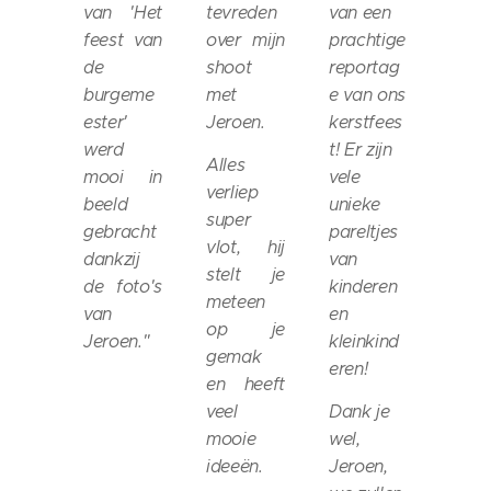
van 'Het
tevreden
van een
feest van
over mijn
prachtige
de
shoot
reportag
burgeme
met
e van ons
ester'
Jeroen.
kerstfees
werd
t! Er zijn
Alles
mooi in
vele
verliep
beeld
unieke
super
gebracht
pareltjes
vlot, hij
dankzij
van
stelt je
de foto's
kinderen
meteen
van
en
op je
Jeroen.
"
kleinkind
gemak
eren!
en heeft
veel
Dank je
mooie
wel,
ideeën.
Jeroen,