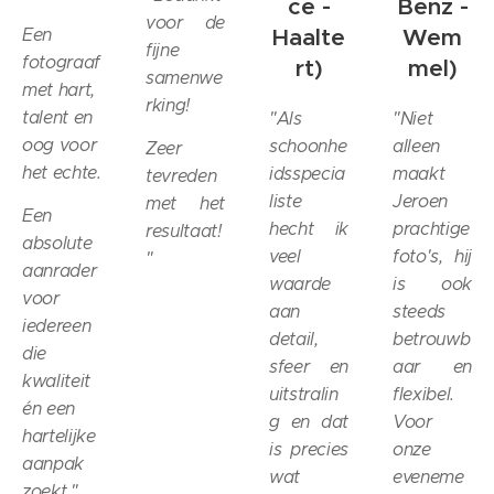
ce -
Benz -
voor de
Haalte
Wem
Een
fijne
fotograaf
rt
)
mel
)
samenwe
met hart,
rking!
talent en
"Als
"Niet
oog voor
schoonhe
alleen
Zeer
het echte.
idsspecia
maakt
tevreden
liste
Jeroen
met het
Een
hecht ik
prachtige
resultaat!
absolute
veel
foto's, hij
"
aanrader
waarde
is ook
voor
aan
steeds
iedereen
detail,
betrouwb
die
sfeer en
aar en
kwaliteit
uitstralin
flexibel.
én een
g en dat
Voor
hartelijke
is precies
onze
aanpak
wat
eveneme
zoekt."