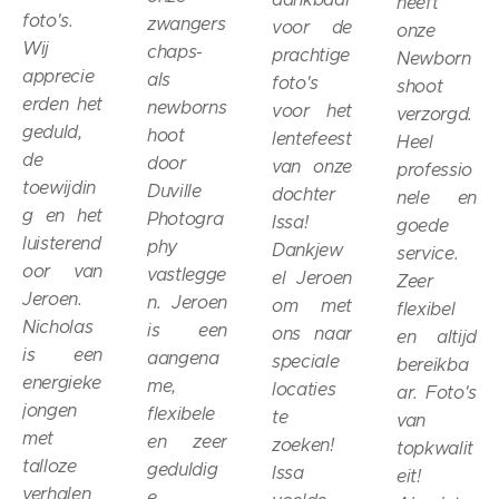
heeft
foto's.
zwangers
voor de
onze
Wij
chaps-
prachtige
Newborn
apprecie
als
foto's
shoot
erden het
newborns
voor het
verzorgd.
geduld,
hoot
lentefeest
Heel
de
door
van onze
professio
toewijdin
Duville
dochter
nele en
g en het
Photogra
Issa!
goede
luisterend
phy
Dankjew
service.
oor van
vastlegge
el Jeroen
Zeer
Jeroen.
n. Jeroen
om met
flexibel
Nicholas
is een
ons naar
en altijd
is een
aangena
speciale
bereikba
energieke
me,
locaties
ar. Foto's
jongen
flexibele
te
van
met
en zeer
zoeken!
topkwalit
talloze
geduldig
Issa
eit!
verhalen
e