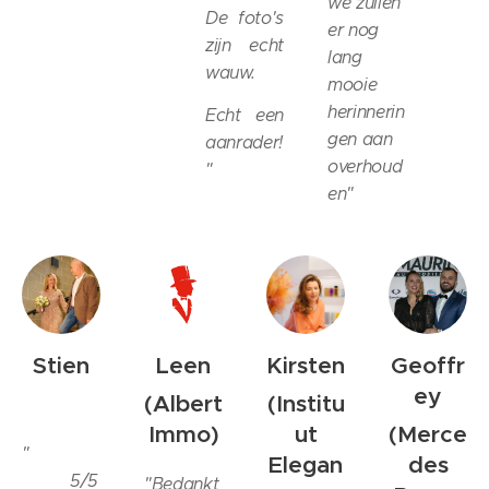
we zullen
De foto's
er nog
zijn echt
lang
wauw.
mooie
herinnerin
Echt een
gen aan
aanrader!
overhoud
"
en
"
Stien
Leen
Kirsten
Geoffr
ey
(Albert
(Institu
Immo
)
ut
(Merce
"⭐️⭐️⭐️
Elegan
des
⭐️⭐️ 5/5
"Bedankt