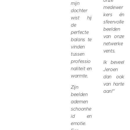
onze
mijn
medewer
dochter
kers én
wist hij
sfeervolle
de
beelden
perfecte
van onze
balans te
netwerke
vinden
vents.
tussen
professio
Ik beveel
naliteit en
Jeroen
warmte.
dan ook
van harte
Zijn
aan!"
beelden
ademen
schoonhe
id en
emotie.