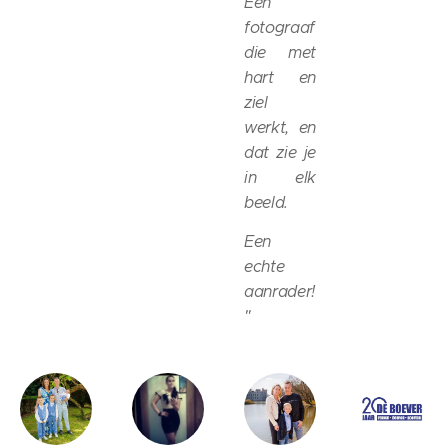
Een
fotograaf
die met
hart en
ziel
werkt, en
dat zie je
in elk
beeld.
Een
echte
aanrader!
"