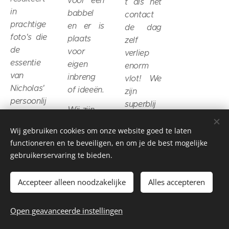
voor een
t als het
in
babbel
contact
prachtige
en er is
de dag
foto's die
plaats
zelf
de
voor
verliep
essentie
eigen
enorm
van
inbreng
vlot! We
Nicholas'
of ideeën.
zijn
persoonlij
superblij
Wij zijn
kheid
met het
erg
hebben
fantastis
Wij gebruiken cookies om onze website goed te laten
tevreden
vastgeleg
che
functioneren en te beveiligen, en om je de best mogelijke
met onze
d.
gebruikerservaring te bieden.
resultaat!
foto's en
Jeroen
We
dus ook
nam de
kregen
Accepteer alleen noodzakelijke
Alles accepteren
een
tijd om
heel wat
herinnerin
Nicholas
complime
Open geavanceerde instellingen
g voor
op zijn
ntjes op
het leven.
gemak te