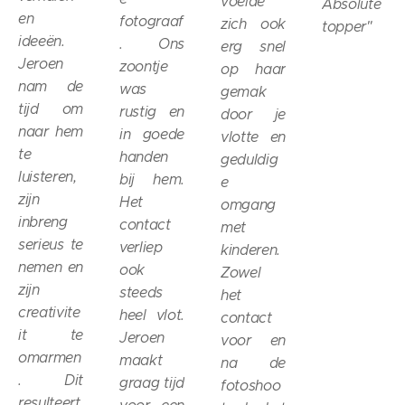
voelde
Absolute
en
fotograaf
zich ook
topper
"
ideeën.
. Ons
erg snel
Jeroen
zoontje
op haar
nam de
was
gemak
tijd om
rustig en
door je
naar hem
in goede
vlotte en
te
handen
geduldig
luisteren,
bij hem.
e
zijn
Het
omgang
inbreng
contact
met
serieus te
verliep
kinderen.
nemen en
ook
Zowel
zijn
steeds
het
creativite
heel vlot.
contact
it te
Jeroen
voor en
omarmen
maakt
na de
. Dit
graag tijd
fotoshoo
resulteert