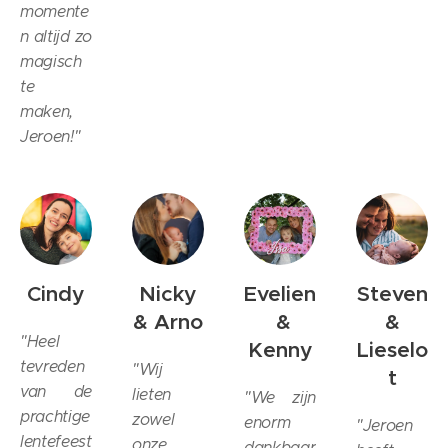
momente
n altijd zo
magisch
te
maken,
Jeroen!
"
Cindy
Nicky
Evelien
Steven
&
Arno
&
&
"Heel
Kenny
Lieselo
tevreden
"
Wij
t
van de
lieten
"
We zijn
prachtige
zowel
enorm
"
Jeroen
lentefeest
onze
dankbaar