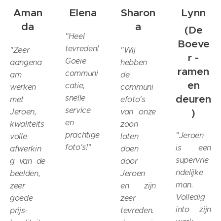
Aman
Elena
Sharon
Lynn
da
a
(De
"
Heel
Boeve
tevreden!
"
Zeer
"
Wij
r -
Goeie
aangena
hebben
r
amen
communi
am
de
en
catie,
werken
communi
deuren
snelle
met
efoto's
service
)
Jeroen,
van onze
en
kwaliteits
zoon
prachtige
"
Jeroen
volle
laten
foto's!
"
is een
afwerkin
doen
supervrie
g van de
door
ndelijke
beelden,
Jeroen
man.
zeer
en zijn
Volledig
goede
zeer
into zijn
prijs-
tevreden.