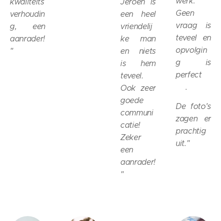
werk.
kwaliteits
Jeroen is
Geen
verhoudin
een heel
vraag is
g, een
vriendelij
teveel en
aanrader!
ke man
opvolgin
"
en niets
g is
is hem
perfect
teveel.
👌🏻.
Ook zeer
goede
De foto's
communi
zagen er
catie!
prachtig
Zeker
uit.
"
een
aanrader!
"