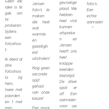
Geen elk
gevoelige
Jeroen
foto's.
idee is te
plaat. We
foto's te
Een
gek om
hebben
maken
echte
te
heel vlot
die heel
aanrader
proberen
kunnen
wat
😁"
tijdens
afspreke
warmte
een
n en
en
fotoshoo
Jeroen
gezelligh
t.
heeft ons
eid
heel
uitstralen!
Ik deed al
knappe
drie
Nog geen
beelden
fotoshoo
seconde
bezorgd.
ts bij
spijt
De sfeer
hem,
gehad
spat er
twee met
van onze
af! Een
paarden
keuze!
aanrader
en 1 met
voor uw
mijn
Een mooi