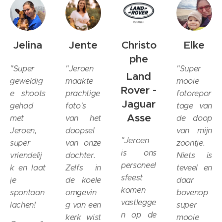
Jelina
Jente
Christo
Elke
phe
"
Super
"
Jeroen
"
Super
Land
geweldig
maakte
mooie
Rover -
e shoots
prachtige
fotorepor
Jaguar
gehad
foto's
tage van
Asse
met
van het
de doop
Jeroen,
doopsel
van mijn
"
Jeroen
super
van onze
zoontje.
is ons
vriendelij
dochter.
Niets is
personeel
k en laat
Zelfs in
teveel en
sfeest
je
de koele
daar
komen
spontaan
omgevin
bovenop
vastlegge
lachen!
g van een
super
n op de
kerk wist
mooie